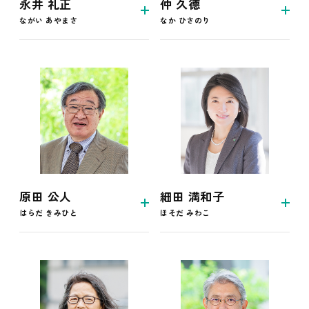
永井 礼正
仲 久德
ながい あやまさ
なか ひさのり
原田 公人
細田 満和子
はらだ きみひと
ほそだ みわこ