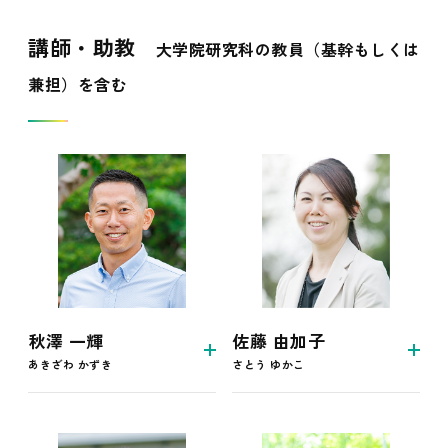
講師・助教
大学院研究科の教員（基幹もしくは
兼担）を含む
秋澤 一輝
佐藤 由加子
あきざわ かずき
さとう ゆかこ