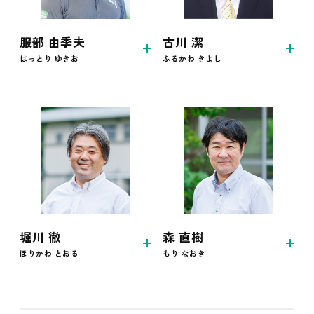
服部 由季夫
古川 潔
はっとり ゆきお
ふるかわ きよし
堀川 徹
森 直樹
ほりかわ とおる
もり なおき