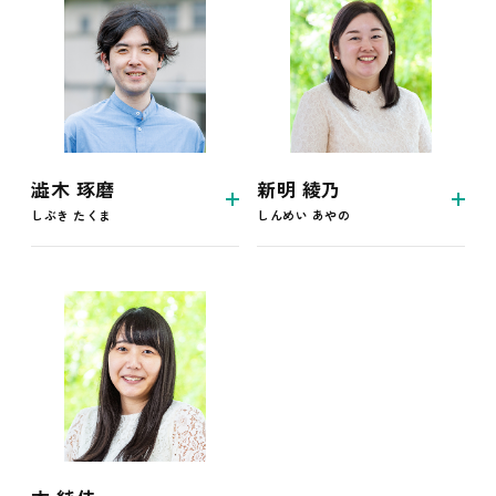
澁木 琢磨
新明 綾乃
しぶき たくま
しんめい あやの