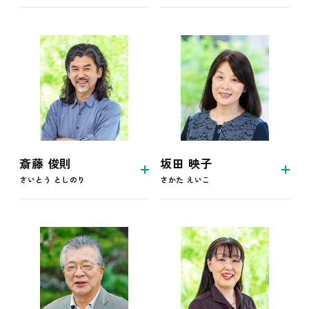
斎藤 俊則
坂田 映子
さいとう としのり
さかた えいこ