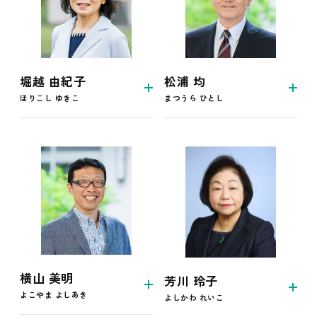
堀越 由紀子
松浦 均
ほりこし ゆきこ
まつうら ひとし
横山 美明
芳川 玲子
よこやま よしあき
よしかわ れいこ