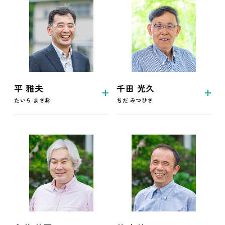
平 雅夫
千田 光久
たいら まさお
ちだ みつひさ