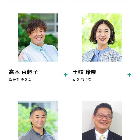
髙木 由起子
土岐 玲奈
たかぎ ゆきこ
とき れいな