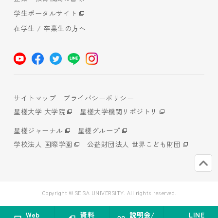
学生ポータルサイト
在学生 / 卒業生の方へ
サイトマップ
プライバシーポリシー
星槎大学 大学院
星槎大学機関リポジトリ
星槎ジャーナル
星槎グループ
学校法人 国際学園
公益財団法人 世界こども財団
Copyright © SEISA UNIVERSITY. All rights reserved.
Web
資料
説明会/
LINE