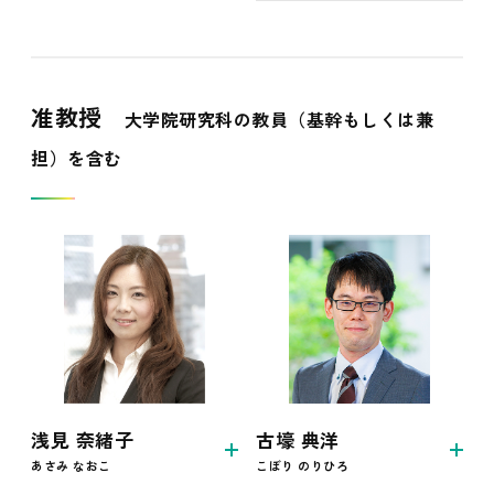
准教授
大学院研究科の教員（基幹もしくは兼
担）を含む
古壕 典洋
浅見 奈緒子
こぼり のりひろ
あさみ なおこ