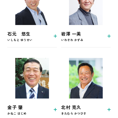
岩澤 一美
石元 悠生
いわさわ かずみ
いしもと ゆうせい
北村 克久
金子 肇
きたむら かつひさ
かねこ はじめ