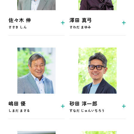
佐々木 伸
澤田 真弓
ささき しん
さわだ まゆみ
嶋田 優
砂田 淳一郎
しまだ まさる
すなだ じゅんいちろう