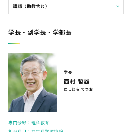
講師（助教含む）
学長・副学長・学部長
学長
西村 哲雄
にしむら てつお
専門分野：理科教育
担当科目：共生科学環境論