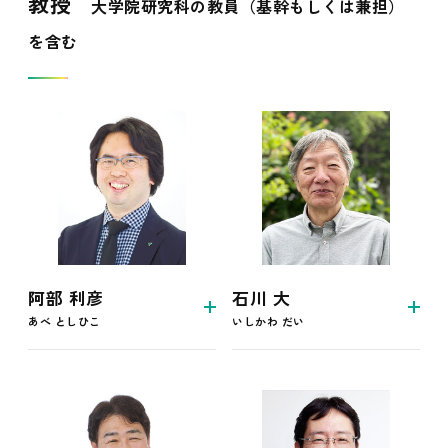
教授
大学院研究科の教員（基幹もしくは兼担）
を含む
阿部 利彦
石川 大
あべ としひこ
いしかわ だい