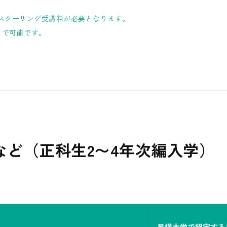
。
スクーリング受講料が必要となります。
まで可能です。
など（正科生2〜4年次編入学）
星槎大学で認定する