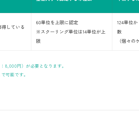
60単位を上限に認定
124単位
修得している
※スクーリング単位は14単位が上
数
限
（個々の
8,000円）が必要となります。
まで可能です。