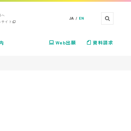
様へ
JA /
EN
ルサイト
内
Web出願
資料請求