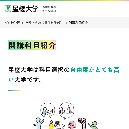
HOME
>
学部・専攻（共生科学部）
>
開講科目紹介
開講科目紹介
星槎大学は科目選択の
自由度が
とても高
い
大学です。