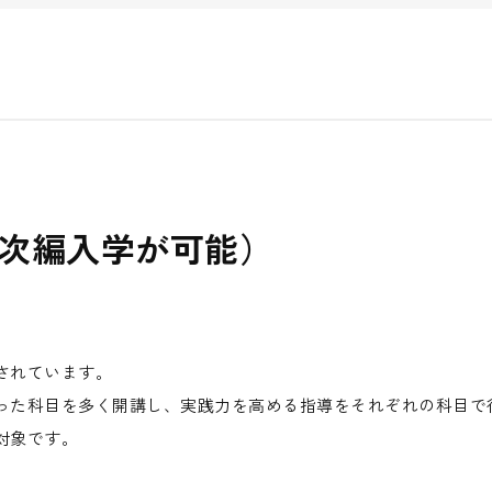
年次編入学が可能）
されています。
った科目を多く開講し、実践力を高める指導をそれぞれの科目で
対象です。