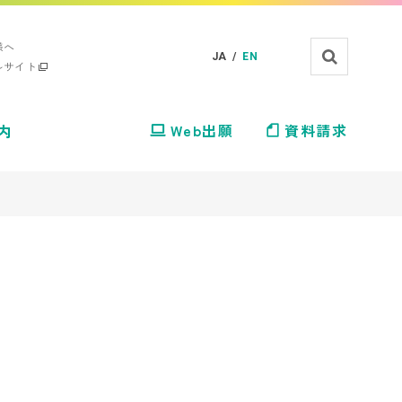
様へ
JA /
EN
ルサイト
内
Web出願
資料請求