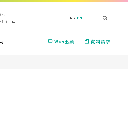
様へ
JA /
EN
ルサイト
内
Web出願
資料請求