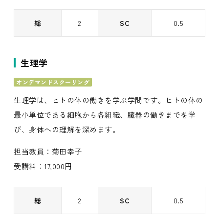
総
2
SC
0.5
生理学
オンデマンドスクーリング
生理学は、ヒトの体の働きを学ぶ学問です。ヒトの体の
最小単位である細胞から各組織、臓器の働きまでを学
び、身体への理解を深めます。
担当教員：菊田幸子
受講料：17,000円
総
2
SC
0.5