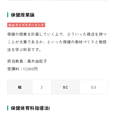
保健授業論
Webライブスクーリング
保健の授業を計画していく上で、どういった視点を持つ
ことが大事であるか、といった保健の教材づくりと教授
法を学ぶ科目です。
担当教員：髙木由起子
受講料：17,000円
総
2
SC
0.5
保健体育科指導法I