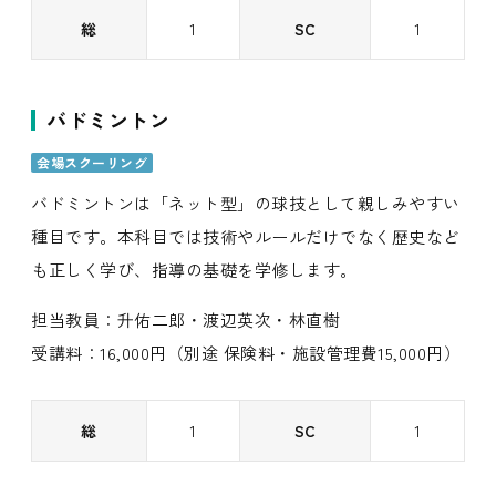
総
1
SC
1
バドミントン
会場スクーリング
バドミントンは「ネット型」の球技として親しみやすい
種目です。本科目では技術やルールだけでなく歴史など
も正しく学び、指導の基礎を学修します。
担当教員：升佑二郎・渡辺英次・林直樹
受講料：16,000円（別途 保険料・施設管理費15,000円）
総
1
SC
1