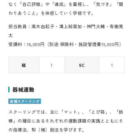
なく「自己評価」や「達成」を重視し、「気づき」「関
わりあうこと」を体感していく学修です。
担当教員：髙木由起子・溝上絵里加・神門大輔・有働晃
太
受講料：16,000円（別途 保険料・施設管理費15,000円）
総
1
SC
1
器械運動
会場スクーリング
スクーリングでは、主に「マット」、「とび箱」、「鉄
棒」の種目にあるそれぞれの運動課題の実践とともにそ
の指導法、幇（補）助法を学びます。