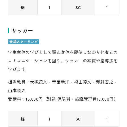
総
1
SC
1
サッカー
会場スクーリング
学生主体の学びとして頭と身体を駆使しながら他者との
コミュニケーションを図り、サッカーの本質や指導法を
学びます。
担当教員：大槻茂久・靑葉幸洋・福士徳文・澤野宏之・
山本順之
受講料：16,000円（別途 保険料・施設管理費15,000円）
総
1
SC
1