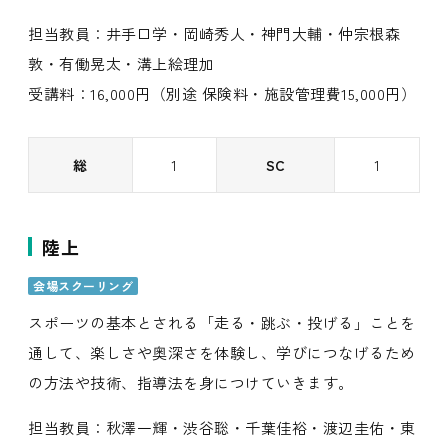
担当教員：井手口学・岡崎秀人・神門大輔・仲宗根森
敦・有働晃太・溝上絵理加
受講料：16,000円（別途 保険料・施設管理費15,000円）
総
1
SC
1
陸上
会場スクーリング
スポーツの基本とされる「走る・跳ぶ・投げる」ことを
通して、楽しさや奥深さを体験し、学びにつなげるため
の方法や技術、指導法を身につけていきます。
担当教員：秋澤一輝・渋谷聡・千葉佳裕・渡辺圭佑・東