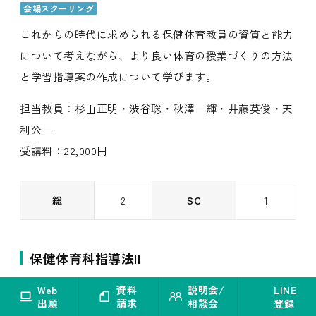
会場スクーリング
これからの時代に求められる保健体育教員の資質と能力
について考えながら、より良い体育の授業づくりの方法
と学習指導案の作成について学びます。
担当教員：杉山正明・渋谷聡・秋澤一輝・井藤英俊・天
利公一
受講料：22,000円
総
2
SC
1
保健体育科指導法II
会場スクーリング
Web
資料
説明会/
LINE
出願
請求
相談会
登録
「保健体育」というと「体育」のイメージが大きいので