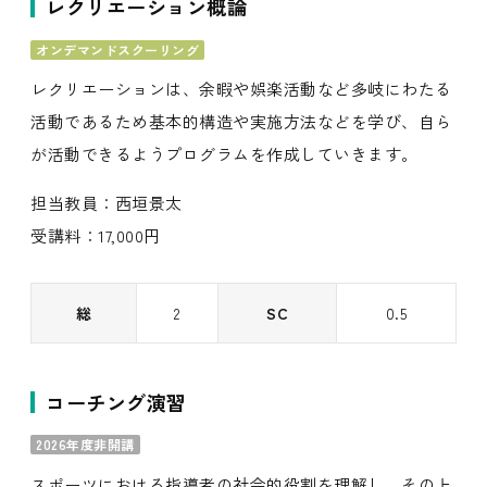
レクリエーション概論
オンデマンドスクーリング
レクリエーションは、余暇や娯楽活動など多岐にわたる
活動であるため基本的構造や実施方法などを学び、自ら
が活動できるようプログラムを作成していきます。
担当教員：西垣景太
受講料：17,000円
総
2
SC
0.5
コーチング演習
2026年度非開講
スポーツにおける指導者の社会的役割を理解し、その上