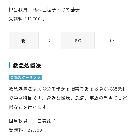
担当教員：髙木由起子・野間基子
受講料：17,000円
総
2
SC
0.5
救急処置法
会場スクーリング
救急処置法は人の命を預かる職業である教員が必須条件
で学ぶ科目です。身近な怪我、急病、事故の手当てと運
搬などを行います。
担当教員：山田美絵子
受講料：22,000円