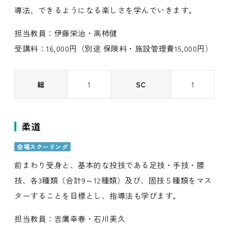
導法、できるようになる楽しさを学んでいきます。
担当教員：伊藤栄治・高柿健
受講料：16,000円（別途 保険料・施設管理費15,000円）
総
1
SC
1
柔道
会場スクーリング
前まわり受身と、基本的な投技である足技・手技・腰
技、各3種類（合計9～12種類）及び、固技５種類をマス
ターすることを目標とし、指導法も学びます。
担当教員：吉鷹幸春・石川美久