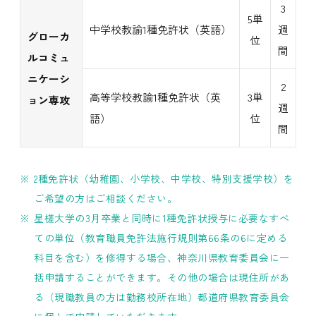
3
5単
中学校教諭1種免許状（英語）
週
グローカ
位
間
ルコミュ
ニケーシ
2
高等学校教諭1種免許状（英
3単
ョン専攻
週
語）
位
間
2種免許状（幼稚園、小学校、中学校、特別支援学校）を
ご希望の方はご相談ください。
星槎大学の3月卒業と同時に1種免許状授与に必要なすべ
ての単位（教育職員免許法施行規則第66条の6に定める
科目を含む）を修得する場合、神奈川県教育委員会に一
括申請することができます。その他の場合は現住所があ
る（現職教員の方は勤務校所在地）都道府県教育委員会