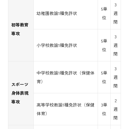
3
5単
幼稚園教諭1種免許状
週
位
間
初等教育
専攻
3
5単
小学校教諭1種免許状
週
位
間
3
中学校教諭1種免許状（保健体
5単
週
育）
位
スポーツ
間
身体表現
2
専攻
高等学校教諭1種免許状（保健
3単
週
体育）
位
間