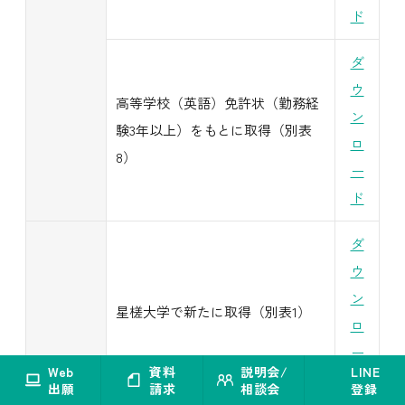
ド
ダ
ウ
高等学校（英語）免許状（勤務経
ン
験3年以上）をもとに取得（別表
ロ
8）
ー
ド
ダ
ウ
ン
星槎大学で新たに取得（別表1）
ロ
ー
Web
資料
説明会/
LINE
ド
出願
請求
相談会
登録