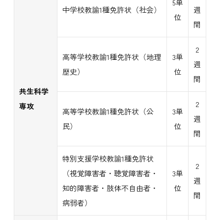
5単
中学校教諭1種免許状（社会）
週
位
間
2
高等学校教諭1種免許状（地理
3単
週
歴史）
位
間
共生科学
2
専攻
高等学校教諭1種免許状（公
3単
週
民）
位
間
特別支援学校教諭1種免許状
2
（視覚障害者・聴覚障害者・
3単
週
知的障害者・肢体不自由者・
位
間
病弱者）