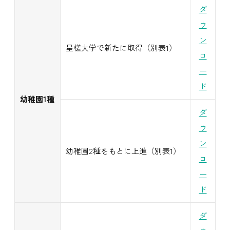
ダ
ウ
ン
星槎大学で新たに取得（別表1）
ロ
ー
ド
幼稚園1種
ダ
ウ
ン
幼稚園2種をもとに上進（別表1）
ロ
ー
ド
ダ