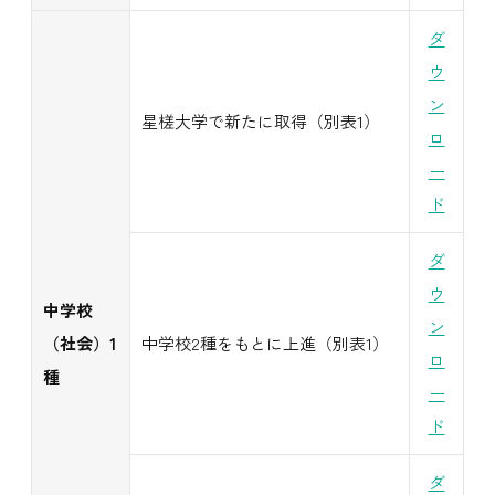
ダ
ウ
ン
星槎大学で新たに取得（別表1）
ロ
ー
ド
ダ
ウ
中学校
ン
（社会）1
中学校2種をもとに上進（別表1）
ロ
種
ー
ド
ダ