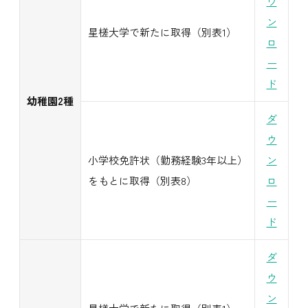
ウ
ン
星槎大学で新たに取得（別表1）
ロ
ー
ド
幼稚園2種
ダ
ウ
小学校免許状（勤務経験3年以上）
ン
をもとに取得（別表8）
ロ
ー
ド
ダ
ウ
ン