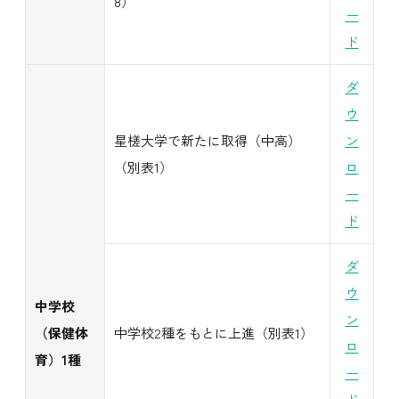
8）
ー
ド
ダ
ウ
星槎大学で新たに取得（中高）
ン
（別表1）
ロ
ー
ド
ダ
ウ
中学校
ン
（保健体
中学校2種をもとに上進（別表1）
ロ
育）1種
ー