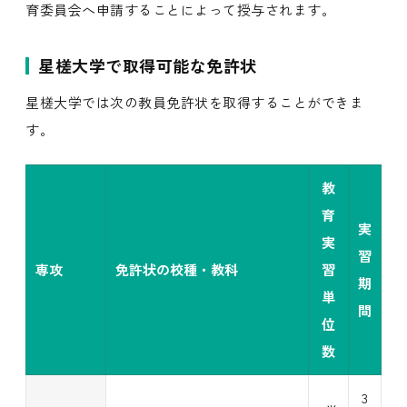
育委員会へ申請することによって授与されます。
星槎大学で取得可能な免許状
星槎大学では次の教員免許状を取得することができま
す。
教
育
実
実
習
専攻
免許状の校種・教科
習
期
単
間
位
数
3